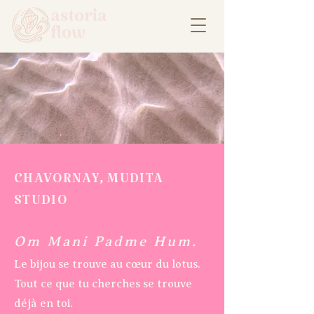
CHAVORNAY, MUDITA
STUDIO
Om Mani Padme Hum.
Le bijou se trouve au cœur du lotus.
Tout ce que tu cherches se trouve
déjà en toi.