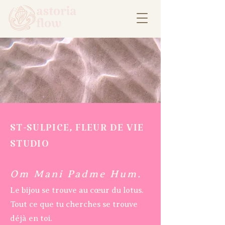
ST-SULPICE, FLEUR DE VIE
STUDIO
Om Mani Padme Hum.
Le bijou se trouve au cœur du lotus.
Tout ce que tu cherches se trouve
déjà en toi.