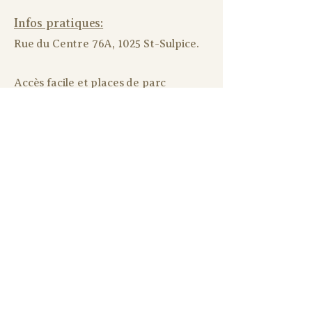
Infos pratiques:
Rue du Centre 76A, 1025 St-Sulpice.
Accès facile et places de parc
disponibles devant le studio.
Tapis et matériel (sangles, blocs,
bolsters) à disposition.
Les petits plus du studio:
Jusqu'à 9 participant.es.
Cours donnés en anglais ou en
français.
En présentiel et sur ZOOM.